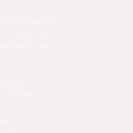
 tuétano tatemado / 18 €
oche & huile de truffe
/ 19 €
paccio de boeuf / 18 €
alcol / 36 €
s & empanada / 36 €
 €
pe / 34 €