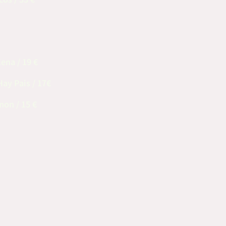
cos / 33 €
lena
/ 19 €
Hay Pais / 17€
mon / 15 €