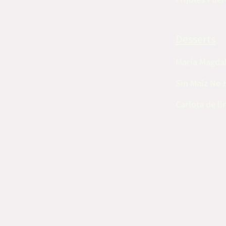
Frijoles Puer
Desserts
Maria Magda
Sin Maiz No 
Carlota de li