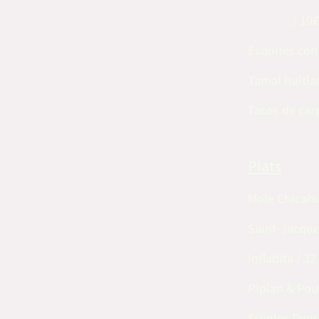
Flautas
/
19€
Esquites con
Tamal huitlac
Tacos de car
Plats
Mole Chicahu
Saint-Jacque
Infladita / 32
Pipian & Poul