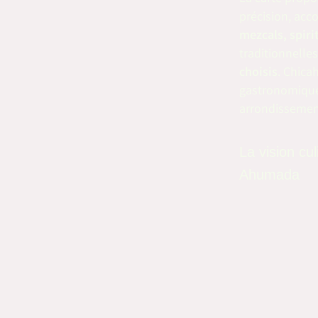
précision, acc
mezcals, spiri
traditionnelle
choisis
. Chica
gastronomique 
arrondissemen
La vision cu
Ahumada