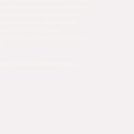
ompagnés d’une sélection exigeante de
tueux et tequilas
issus de distillations
s, ainsi que de
vins soigneusement
hualco offre une expérience
authentique et raffinée au cœur du 17ᵉ
t.
linaire de la Cheffe Mercedes