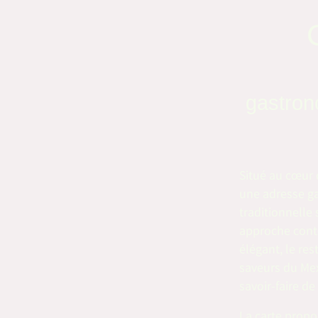
gastron
Situé au cœur 
une adresse g
traditionnelle
approche cont
élégant, le re
saveurs du Mex
savoir-faire de
La carte propo