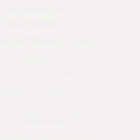
Chicahualco
Restaurant
omique mexicain à Paris
17ème
des Batignolles à Paris,
Chicahualco
est
astronomique où la cuisine mexicaine
 s’exprime avec finesse à travers une
emporaine. Dans un cadre chaleureux et
staurant met en valeur la richesse des
ique, sublimées par la technique et le
 la cheffe
Mercedes Ahumada
.
se des plats emblématiques revisités avec